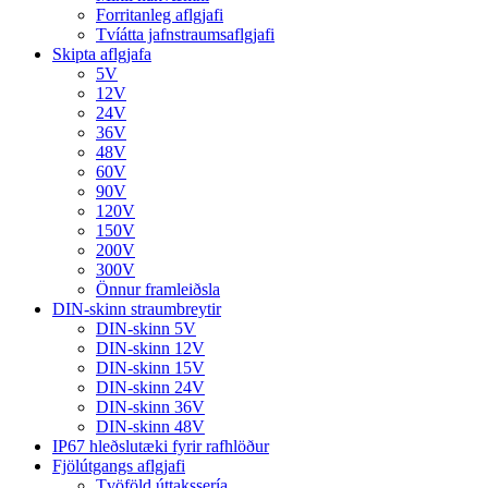
Forritanleg aflgjafi
Tvíátta jafnstraumsaflgjafi
Skipta aflgjafa
5V
12V
24V
36V
48V
60V
90V
120V
150V
200V
300V
Önnur framleiðsla
DIN-skinn straumbreytir
DIN-skinn 5V
DIN-skinn 12V
DIN-skinn 15V
DIN-skinn 24V
DIN-skinn 36V
DIN-skinn 48V
IP67 hleðslutæki fyrir rafhlöður
Fjölútgangs aflgjafi
Tvöföld úttakssería