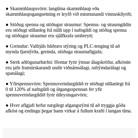
● Skammhlaupsvörn: langtíma skammhlaup eða
skammhlaupsgangsetning er leyfð við mismunandi vinnuskilyrði;
● Stöðug spenna og stöðugur straumur: Spennu- og straumgildin
eru stöðugt stillanleg frá núlli upp í nafngildi og stöðug spenna
og stöðugur straumur eru sjálfkrafa umbreytt;
● Greindur: Valfrjáls hliðræn stýring og PLC-tenging til að
mynda fjarstýrða, greinda, stöðuga straumaflgjafa;
● Sterk aðlögunarhæfni: Hentar fyrir ýmsar álagskröfur, afköstin
eru jafn framúrskarandi undir viðnámsálagi, rafrýmdarálagi og
spanálagi;
● Yfirspennuvörn: Spennuverndargildið er stöðugt stillanlegt frá
0 til 120% af nafngildi og útgangsspennan fer yfir
spennuverndargildið fyrir útleysingarvörn;
● Hver aflgjafi hefur nægilegt afgangsrými til að tryggja góða
afköst og endingu þegar hann virkar á fullum krafti í langan tíma.