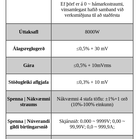
Ef þörf er á 0 ~ hámarksstraumi,
vinsamlegast hafið samband við
verksmiðjuna til að staðfesta
Úttaksafl
8000W
Álagsreglugerð
≤0,5% + 30 mV
Gára
≤0,5% + 10mVrms
Stöðugleiki aflgjafa
≤0,3% + 10 mV
Spenna | Nákvæmni
Nákvæmni 4 stafa töflu: ±1%+1 orð
straums
(10%-100% einkunn)
Spenna | Núverandi
Skjársnið: 0.000 ~ 9999V; 0,00 ~
gildi birtingarsnið
99,99V; 0,0 ~ 999,9A;