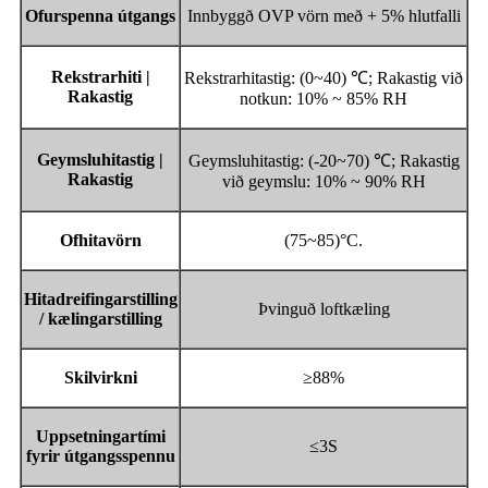
Ofurspenna útgangs
Innbyggð OVP vörn með + 5% hlutfalli
Rekstrarhiti |
Rekstrarhitastig: (0~40) ℃; Rakastig við
Rakastig
notkun: 10% ~ 85% RH
Geymsluhitastig |
Geymsluhitastig: (-20~70) ℃; Rakastig
Rakastig
við geymslu: 10% ~ 90% RH
Ofhitavörn
(75~85)°C.
Hitadreifingarstilling
Þvinguð loftkæling
/ kælingarstilling
Skilvirkni
≥88%
Uppsetningartími
≤3S
fyrir útgangsspennu