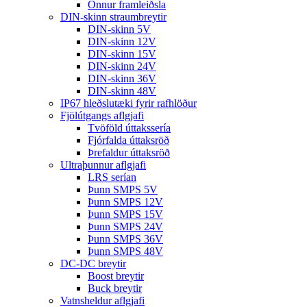
Önnur framleiðsla
DIN-skinn straumbreytir
DIN-skinn 5V
DIN-skinn 12V
DIN-skinn 15V
DIN-skinn 24V
DIN-skinn 36V
DIN-skinn 48V
IP67 hleðslutæki fyrir rafhlöður
Fjölútgangs aflgjafi
Tvöföld úttakssería
Fjórfalda úttaksröð
Þrefaldur úttaksröð
Ultraþunnur aflgjafi
LRS serían
Þunn SMPS 5V
Þunn SMPS 12V
Þunn SMPS 15V
Þunn SMPS 24V
Þunn SMPS 36V
Þunn SMPS 48V
DC-DC breytir
Boost breytir
Buck breytir
Vatnsheldur aflgjafi