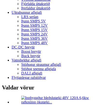
Fjórfalda úttaksröð
Þrefaldur úttaksröð
Ultraþunnur aflgjafi
LRS serían
Þunn SMPS 5V
Þunn SMPS 12V
Þunn SMPS 15V
Þunn SMPS 24V
Þunn SMPS 36V
Þunn SMPS 48V
DC-DC breytir
Boost breytir
Buck breytir
Vatnsheldur aflgjafi
Stöðugur straumur aflgjafi
Stöðug spenna aflgjafa
DALI aflgjafi
Flytjanlegar rafstöðvar
Valdar vörur