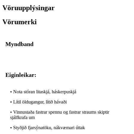
Vöruupplýsingar
Vörumerki
Myndband
Eiginleikar:
• Nota stóran litaskjá, háskerpuskjá
• Lítil öldugangur, lítið hávaði
• Vinnustaða fastrar spennu og fastrar straums skiptir
sjálfkrafa um
• Styðjið fjarsýnatöku, nákvæmari úttak