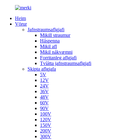
Heim
Vörur
Jafnstraumsaflgjafi
Mikill straumur
Háspenna
Mikil afl
Mikil nákvæmni
Forritanleg aflgjafi
Tvíátta jafnstraumsaflgjafi
Skipta aflgjafa
5V
12V
24V
36V
48V
60V
90V
100V
120V
150V
200V
300V