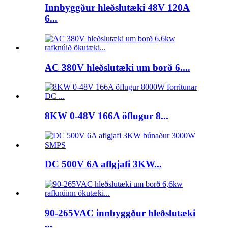
Innbyggður hleðslutæki 48V 120A
6...
AC 380V hleðslutæki um borð 6....
8KW 0-48V 166A öflugur 8...
DC 500V 6A aflgjafi 3KW...
90-265VAC innbyggður hleðslutæki
...