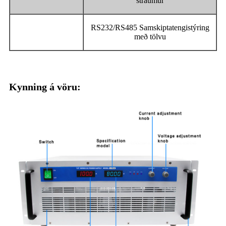
straumur
RS232/RS485 Samskiptatengistýring
með tölvu
Kynning á vöru: