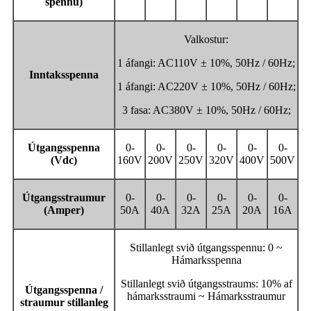
spennu
)
Valkostur:
1 áfangi: AC110V ± 10%, 50Hz / 60Hz;
Inntaksspenna
1 áfangi: AC220V ± 10%, 50Hz / 60Hz;
3 fasa: AC380V ± 10%, 50Hz / 60Hz;
Útgangsspenna
0-
0-
0-
0-
0-
0-
(Vdc)
160V
200V
250V
320V
400V
500V
Útgangsstraumur
0-
0-
0-
0-
0-
0-
(Amper)
50A
40A
32A
25A
20A
16A
Stillanlegt svið útgangsspennu: 0 ~
Hámarksspenna
Stillanlegt svið útgangsstraums: 10% af
Útgangsspenna /
hámarksstraumi ~ Hámarksstraumur
straumur stillanleg