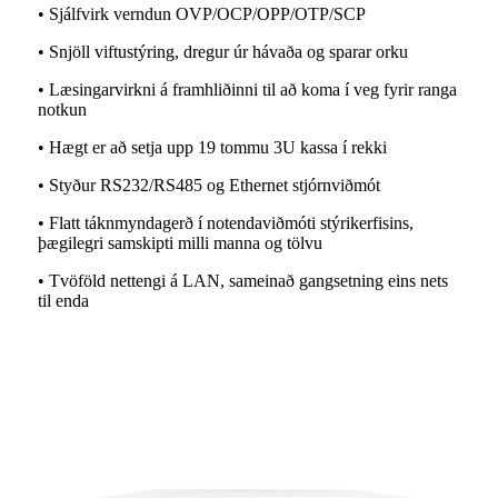
• Sjálfvirk verndun OVP/OCP/OPP/OTP/SCP
• Snjöll viftustýring, dregur úr hávaða og sparar orku
• Læsingarvirkni á framhliðinni til að koma í veg fyrir ranga
notkun
• Hægt er að setja upp 19 tommu 3U kassa í rekki
• Styður RS232/RS485 og Ethernet stjórnviðmót
• Flatt táknmyndagerð í notendaviðmóti stýrikerfisins,
þægilegri samskipti milli manna og tölvu
• Tvöföld nettengi á LAN, sameinað gangsetning eins nets
til enda