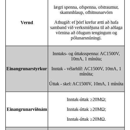
lægri spenna, ofspenna, ofstraumur,
skammhlaup, ofhitnunarvörn
Athugið: ef þörf krefur ætti að hafa
Vernd
samband við verksmiðjuna til að aðlaga
vörnina að öfugum tengingum og
pólunarsnúningi.
Inntaks- og úttaksspenna: AC1500V,
10mA, 1 mínúta;
Einangrunarstyrkur
Inntak - vélarhlíf: AC1500V, 10mA, 1
mínúta;
Úttak - skel: AC1500V, 10mA, 1 mínúta
Inntak-úttak ≥20MΩ;
Einangrunarviðnám
Inntak-úttak ≥20MΩ;
Inntak-úttak ≥20MΩ.