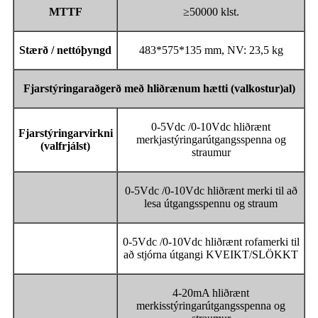
MTTF
≥50000 klst.
Stærð / nettóþyngd
483*575*135 mm, NV: 23,5 kg
Fjarstýringaraðgerð með hliðrænum hætti (valkostur)
al
)
0-5Vdc /0-10Vdc hliðrænt
Fjarstýringarvirkni
merkjastýringarútgangsspenna og
(valfrjálst)
straumur
0-5Vdc /0-10Vdc hliðrænt merki til að
lesa útgangsspennu og straum
0-5Vdc /0-10Vdc hliðrænt rofamerki til
að stjórna útgangi KVEIKT/SLÖKKT
4-20mA hliðrænt
merkisstýringarútgangsspenna og