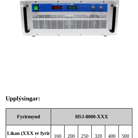
Upplýsingar:
Fyrirmynd
HSJ-8000-XXX
Líkan (
XXX er fyrir
160
200
250
320
400
500