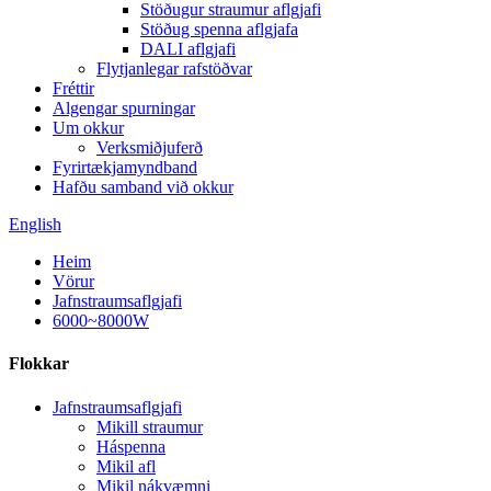
Stöðugur straumur aflgjafi
Stöðug spenna aflgjafa
DALI aflgjafi
Flytjanlegar rafstöðvar
Fréttir
Algengar spurningar
Um okkur
Verksmiðjuferð
Fyrirtækjamyndband
Hafðu samband við okkur
English
Heim
Vörur
Jafnstraumsaflgjafi
6000~8000W
Flokkar
Jafnstraumsaflgjafi
Mikill straumur
Háspenna
Mikil afl
Mikil nákvæmni